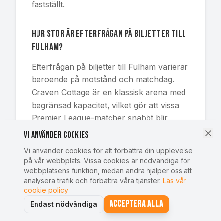
fastställt.
Hur stor är efterfrågan på biljetter till
Fulham?
Efterfrågan på biljetter till Fulham varierar
beroende på motstånd och matchdag.
Craven Cottage är en klassisk arena med
begränsad kapacitet, vilket gör att vissa
Premier League-matcher snabbt blir
eftertraktade. Vi på SportstravelOnline
Vi använder cookies
erbjuder biljetter till alla Fulhams
Vi använder cookies för att förbättra din upplevelse
hemmamatcher under säsongen, men till
på vår webbplats. Vissa cookies är nödvändiga för
populära matcher rekommenderas att
webbplatsens funktion, medan andra hjälper oss att
analysera trafik och förbättra våra tjänster.
Läs vår
boka i god tid.
cookie policy
Acceptera alla
Endast nödvändiga
Vilka delar av Craven Cottage ger bäst