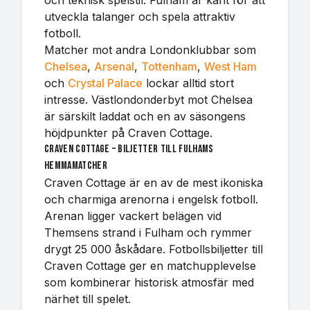
och teknisk spelstil. Fulham är känt för att
utveckla talanger och spela attraktiv
fotboll.
Matcher mot andra Londonklubbar som
Chelsea
,
Arsenal
,
Tottenham
,
West Ham
och
Crystal Palace
lockar alltid stort
intresse. Västlondonderbyt mot Chelsea
är särskilt laddat och en av säsongens
höjdpunkter på Craven Cottage.
Craven Cottage – biljetter till Fulhams
hemmamatcher
Craven Cottage är en av de mest ikoniska
och charmiga arenorna i engelsk fotboll.
Arenan ligger vackert belägen vid
Themsens strand i Fulham och rymmer
drygt 25 000 åskådare. Fotbollsbiljetter till
Craven Cottage ger en matchupplevelse
som kombinerar historisk atmosfär med
närhet till spelet.