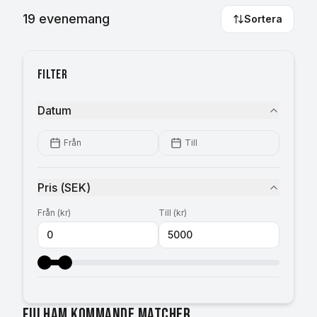
19
evenemang
Sortera
Filter
Datum
Från
Till
Pris
(
SEK
)
Från
(
kr
)
Till
(
kr
)
Fulham kommande matcher