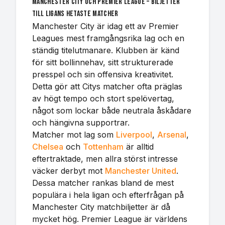
Manchester City och Premier League – biljetter
till ligans hetaste matcher
Manchester City är idag ett av Premier
Leagues mest framgångsrika lag och en
ständig titelutmanare. Klubben är känd
för sitt bollinnehav, sitt strukturerade
presspel och sin offensiva kreativitet.
Detta gör att Citys matcher ofta präglas
av högt tempo och stort spelövertag,
något som lockar både neutrala åskådare
och hängivna supportrar.
Matcher mot lag som
Liverpool
,
Arsenal
,
Chelsea
och
Tottenham
är alltid
eftertraktade, men allra störst intresse
väcker derbyt mot
Manchester United
.
Dessa matcher rankas bland de mest
populära i hela ligan och efterfrågan på
Manchester City matchbiljetter är då
mycket hög. Premier League är världens