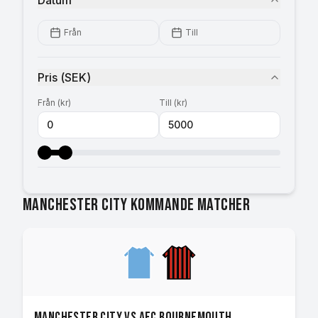
Datum
Från
Till
Pris
(
SEK
)
Från
(
kr
)
Till
(
kr
)
Manchester City kommande matcher
Manchester City vs AFC Bournemouth