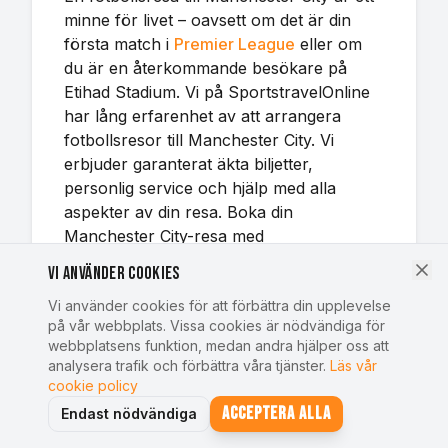
minne för livet – oavsett om det är din
första match i
Premier League
eller om
du är en återkommande besökare på
Etihad Stadium. Vi på SportstravelOnline
har lång erfarenhet av att arrangera
fotbollsresor till Manchester City. Vi
erbjuder garanterat äkta biljetter,
personlig service och hjälp med alla
aspekter av din resa. Boka din
Manchester City-resa med
SportstravelOnline redan idag och upplev
Vi använder cookies
Premier League-fotboll live på Etihad
Vi använder cookies för att förbättra din upplevelse
Stadium.
på vår webbplats. Vissa cookies är nödvändiga för
webbplatsens funktion, medan andra hjälper oss att
analysera trafik och förbättra våra tjänster.
Läs vår
cookie policy
Acceptera alla
Endast nödvändiga