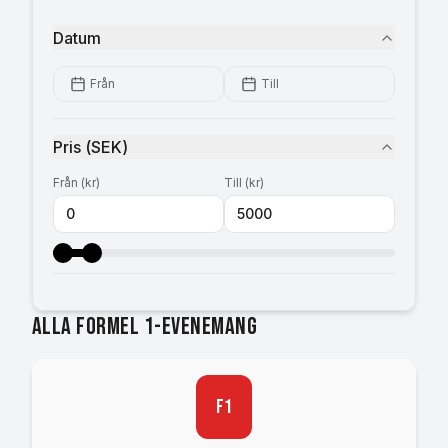
Datum
Från
Till
Pris
(
SEK
)
Från
(
kr
)
Till
(
kr
)
Alla Formel 1-evenemang
F1