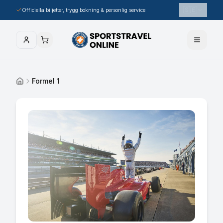
🇸🇪
Officiella biljetter, trygg bokning & personlig service
Formel 1
Hem