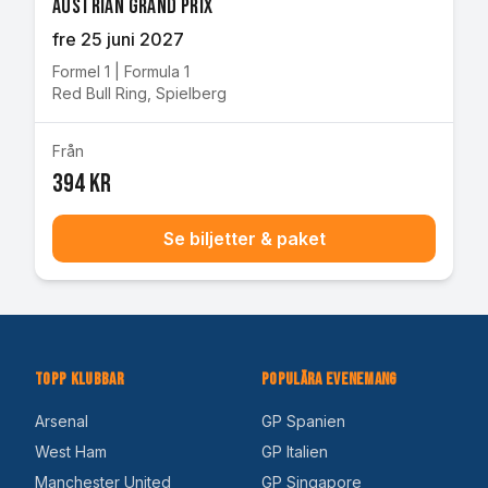
Austrian Grand Prix
fre 25 juni 2027
Formel 1
|
Formula 1
Red Bull Ring
,
Spielberg
Från
394 kr
Se biljetter & paket
Topp Klubbar
Populära Evenemang
Arsenal
GP Spanien
West Ham
GP Italien
Manchester United
GP Singapore