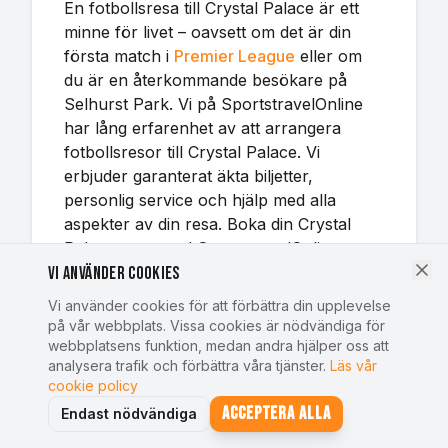
En fotbollsresa till Crystal Palace är ett
minne för livet – oavsett om det är din
första match i
Premier League
eller om
du är en återkommande besökare på
Selhurst Park. Vi på SportstravelOnline
har lång erfarenhet av att arrangera
fotbollsresor till Crystal Palace. Vi
erbjuder garanterat äkta biljetter,
personlig service och hjälp med alla
aspekter av din resa. Boka din Crystal
Palace-resa med SportstravelOnline
redan idag och upplev Premier League-
Vi använder cookies
fotboll live på Selhurst Park.
Vi använder cookies för att förbättra din upplevelse
på vår webbplats. Vissa cookies är nödvändiga för
webbplatsens funktion, medan andra hjälper oss att
analysera trafik och förbättra våra tjänster.
Läs vår
cookie policy
Acceptera alla
Endast nödvändiga