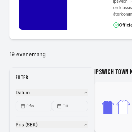
Ipswich T
en klassi
återkomm
Officie
19
evenemang
Ipswich Town
Filter
Datum
Från
Till
Pris
(
SEK
)