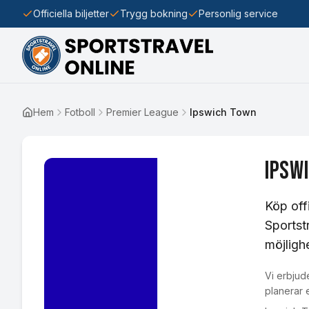
Officiella biljetter
Trygg bokning
Personlig service
Hem
Fotboll
Premier League
Ipswich Town
Ipsw
Köp off
Sportst
möjligh
Vi erbjude
planerar 