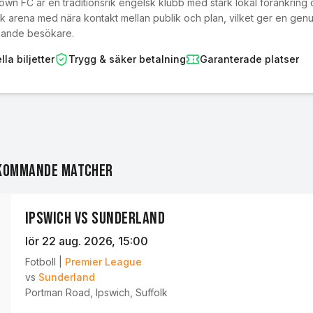
own FC är en traditionsrik engelsk klubb med stark lokal förankring 
sk arena med nära kontakt mellan publik och plan, vilket ger en g
ande besökare.
lla biljetter
Trygg & säker betalning
Garanterade platser
 kommande matcher
Ipswich vs Sunderland
lör 22 aug. 2026
, 15:00
Fotboll
|
Premier League
vs
Sunderland
Portman Road
,
Ipswich, Suffolk