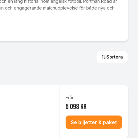
och en lång historia inom engelsk fotboll. Portman Road är
enuin och engagerande matchupplevelse för både nya och
Sortera
Från
5 098 kr
Se biljetter & paket