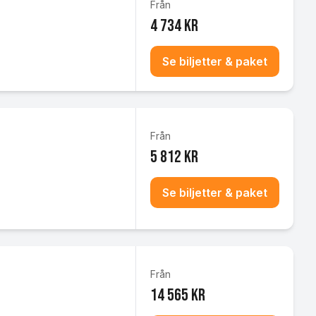
Från
4 734 kr
Se biljetter & paket
Från
5 812 kr
Se biljetter & paket
Från
14 565 kr