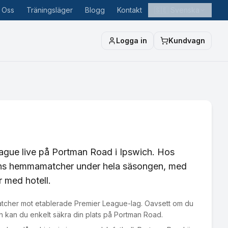
 Oss
Träningsläger
Blogg
Kontakt
🇸🇪
Svenska
Logga in
Kundvagn
League live på Portman Road i Ipswich. Hos
 Towns hemmamatcher under hela säsongen, med
r med hotell.
iva matcher mot etablerade Premier League-lag. Oavsett om du
h kan du enkelt säkra din plats på Portman Road.