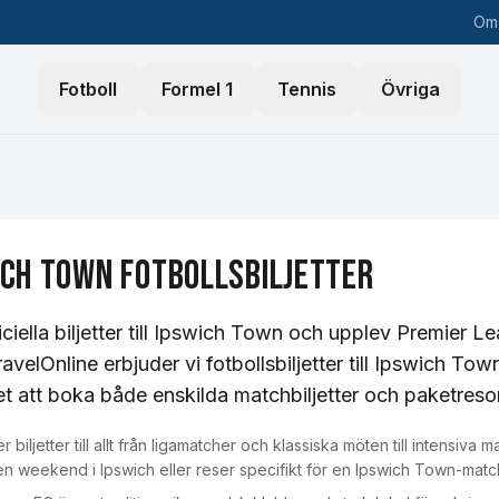
Om
Fotboll
Formel 1
Tennis
Övriga
ich Town
Fotbollsbiljetter
iciella biljetter till Ipswich Town och upplev Premier 
ravelOnline erbjuder vi fotbollsbiljetter till Ipswich
et att boka både enskilda matchbiljetter och paketreso
r biljetter till allt från ligamatcher och klassiska möten till intens
en weekend i Ipswich eller reser specifikt för en Ipswich Town-matc