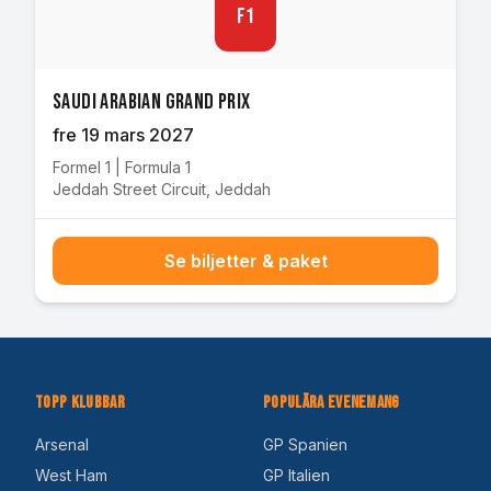
F1
Saudi Arabian Grand Prix
fre 19 mars 2027
Formel 1
|
Formula 1
Jeddah Street Circuit
,
Jeddah
Se biljetter & paket
Topp Klubbar
Populära Evenemang
Arsenal
GP Spanien
West Ham
GP Italien