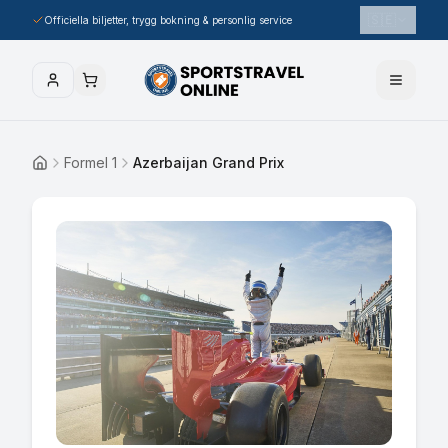
🇸🇪
Officiella biljetter, trygg bokning & personlig service
Formel 1
Azerbaijan Grand Prix
Hem