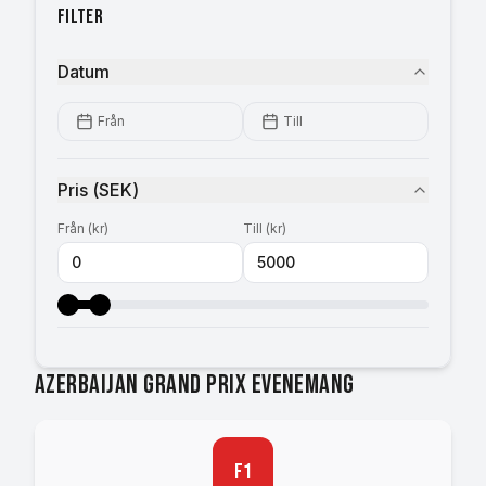
Filter
Datum
Från
Till
Pris
(
SEK
)
Från
(
kr
)
Till
(
kr
)
Azerbaijan Grand Prix evenemang
F1