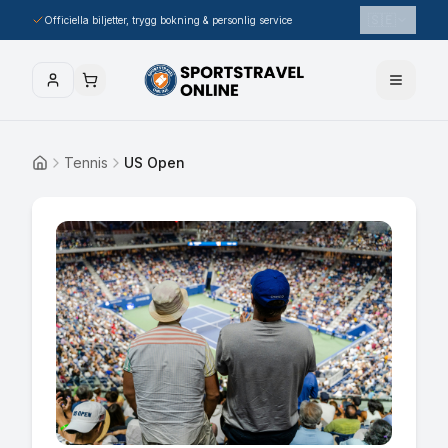
🇸🇪
Officiella biljetter, trygg bokning & personlig service
Tennis
US Open
Hem