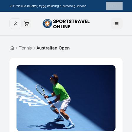
🇸🇪
Officiella biljetter, trygg bokning & personlig service
Tennis
Australian Open
Hem