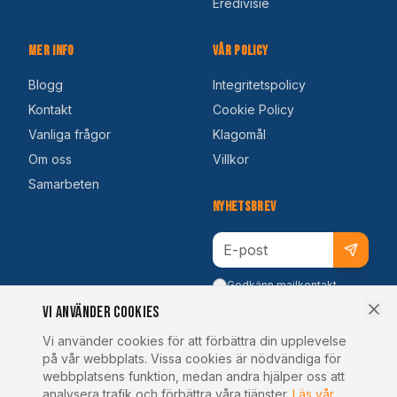
Eredivisie
Mer Info
Vår Policy
Blogg
Integritetspolicy
Kontakt
Cookie Policy
Vanliga frågor
Klagomål
Om oss
Villkor
Samarbeten
Nyhetsbrev
Godkänn mailkontakt
Vi använder cookies
Vi använder cookies för att förbättra din upplevelse
på vår webbplats. Vissa cookies är nödvändiga för
webbplatsens funktion, medan andra hjälper oss att
analysera trafik och förbättra våra tjänster.
Läs vår