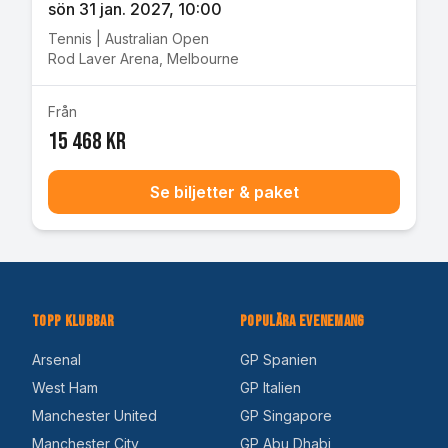
sön 31 jan. 2027
, 10:00
Tennis
|
Australian Open
Rod Laver Arena
,
Melbourne
Från
15 468 kr
Se biljetter & paket
Topp Klubbar
Populära Evenemang
Arsenal
GP Spanien
West Ham
GP Italien
Manchester United
GP Singapore
Manchester City
GP Abu Dhabi