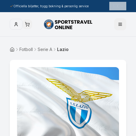
🇸🇪
Officiella biljetter, trygg bokning & personlig service
Fotboll
Serie A
Lazio
Hem