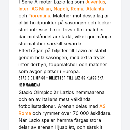
I Serie A möter Lazio lag som
Juventus
,
Inter
,
AC Milan
,
Napoli
,
Roma
,
Atalanta
och
Fiorentina
. Matcher mot dessa lag är
alltid höjdpunkter på säsongen och lockar
stort intresse. Lazio trivs ofta i matcher
där motståndet är starkt, vilket gör många
stormatcher särskilt sevärda.
Efterfrågan på biljetter till Lazio är stabil
genom hela säsongen, med extra tryck
inför derbyn, toppmatcher och matcher
som avgör platser i Europa.
Stadio Olimpico – biljetter till Lazios klassiska
hemmaarena
Stadio Olimpico är Lazios hemmaarena
och en av Italiens mest välkända
fotbollsstadioner. Arenan delas med
AS
Roma
och rymmer över 70 000 åskådare.
När Lazio spelar hemma färgas stora
delar av arenan i ljusblått, och särskilt