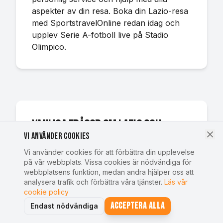
aspekter av din resa. Boka din Lazio-resa
med SportstravelOnline redan idag och
upplev Serie A-fotboll live på Stadio
Olimpico.
Vanliga frågor om Lazio och
Vi använder cookies
matchbiljetter
Vi använder cookies för att förbättra din upplevelse
på vår webbplats. Vissa cookies är nödvändiga för
webbplatsens funktion, medan andra hjälper oss att
Hur bokar man biljetter till Lazios
analysera trafik och förbättra våra tjänster.
Läs vår
hemmamatcher i Rom?
cookie policy
Acceptera alla
Endast nödvändiga
Du bokar biljetter till Lazio online via
SportstravelOnline genom att välja den