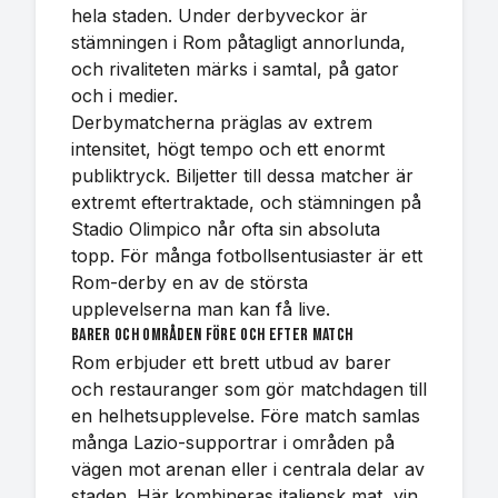
hela staden. Under derbyveckor är
stämningen i Rom påtagligt annorlunda,
och rivaliteten märks i samtal, på gator
och i medier.
Derbymatcherna präglas av extrem
intensitet, högt tempo och ett enormt
publiktryck. Biljetter till dessa matcher är
extremt eftertraktade, och stämningen på
Stadio Olimpico når ofta sin absoluta
topp. För många fotbollsentusiaster är ett
Rom-derby en av de största
upplevelserna man kan få live.
Barer och områden före och efter match
Rom erbjuder ett brett utbud av barer
och restauranger som gör matchdagen till
en helhetsupplevelse. Före match samlas
många Lazio-supportrar i områden på
vägen mot arenan eller i centrala delar av
staden. Här kombineras italiensk mat, vin