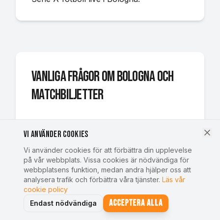
Vanliga frågor om Bologna och
matchbiljetter
Hur bokar man biljetter till Bologna FC:s
Vi använder cookies
hemmamatcher i Bologna?
Vi använder cookies för att förbättra din upplevelse
Du bokar biljetter till Bologna FC online
på vår webbplats. Vissa cookies är nödvändiga för
webbplatsens funktion, medan andra hjälper oss att
via SportstravelOnline genom att välja
analysera trafik och förbättra våra tjänster.
Läs vår
den match du vill se och slutföra
cookie policy
bokningen. Vi erbjuder biljetter till samtliga
Acceptera alla
Endast nödvändiga
Bolognas hemmamatcher på Stadio