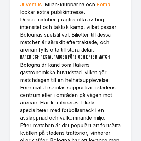
Juventus
, Milan-klubbarna och
Roma
lockar extra publikintresse.
Dessa matcher präglas ofta av hög
intensitet och taktisk kamp, vilket passar
Bolognas spelstil väl. Biljetter till dessa
matcher är särskilt eftertraktade, och
arenan fylls ofta till stora delar.
Barer och restauranger före och efter match
Bologna är känd som Italiens
gastronomiska huvudstad, vilket gör
matchdagen till en helhetsupplevelse.
Före match samlas supportrar i stadens
centrum eller i områden på vägen mot
arenan. Här kombineras lokala
specialiteter med fotbollssnack i en
avslappnad och välkomnande miljö.
Efter matchen är det populärt att fortsätta
kvällen på stadens trattorior, vinbarer
eller caféer. Bologna har ett levande men