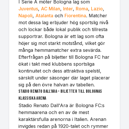
I Serie A möter Bologna lag som
Juventus
,
AC Milan
,
Inter
,
Roma
,
Lazio
,
Napoli
,
Atalanta
och
Fiorentina
. Matcher
mot dessa lag erbjuder hög sportslig nivå
och lockar både lokal publik och tillresta
supportrar. Bologna är ett lag som ofta
höjer sig mot starkt motstånd, vilket gör
många hemmamatcher extra sevärda.
Efterfrågan på biljetter till Bologna FC har
ökat i takt med klubbens sportsliga
kontinuitet och dess attraktiva spelstil,
särskilt under säsonger där laget placerar
sig på den övre halvan av tabellen.
Stadio Renato Dall'Ara – biljetter till Bolognas
klassiska arena
Stadio Renato Dall'Ara är Bologna FC:s
hemmaarena och en av de mest
karaktärsfulla arenorna i Italien. Arenan
invigdes redan på 1920-talet och rymmer