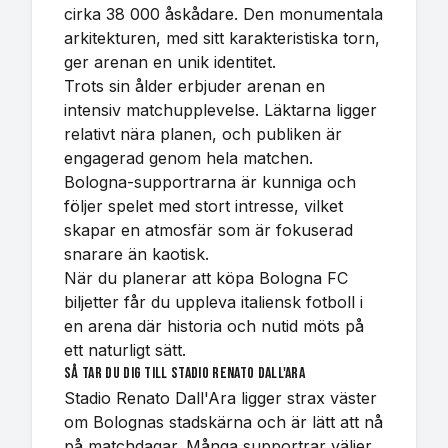
cirka 38 000 åskådare. Den monumentala
arkitekturen, med sitt karakteristiska torn,
ger arenan en unik identitet.
Trots sin ålder erbjuder arenan en
intensiv matchupplevelse. Läktarna ligger
relativt nära planen, och publiken är
engagerad genom hela matchen.
Bologna-supportrarna är kunniga och
följer spelet med stort intresse, vilket
skapar en atmosfär som är fokuserad
snarare än kaotisk.
När du planerar att köpa Bologna FC
biljetter får du uppleva italiensk fotboll i
en arena där historia och nutid möts på
ett naturligt sätt.
Så tar du dig till Stadio Renato Dall'Ara
Stadio Renato Dall'Ara ligger strax väster
om Bolognas stadskärna och är lätt att nå
på matchdagar. Många supportrar väljer