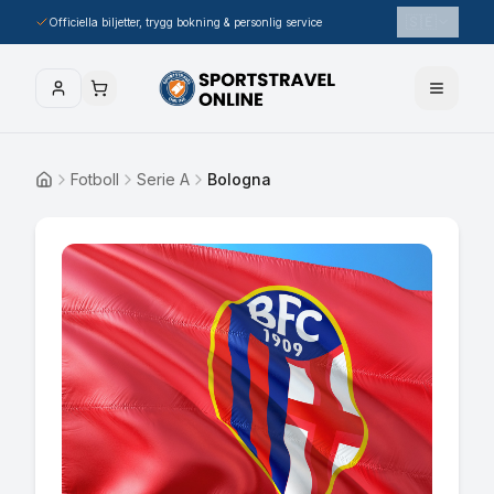
🇸🇪
Officiella biljetter, trygg bokning & personlig service
Fotboll
Serie A
Bologna
Hem