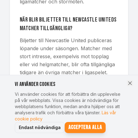
ligamatcher och stormöten.
När blir biljetter till Newcastle Uniteds
matcher tillgängliga?
Biljetter till Newcastle United publiceras
löpande under säsongen. Matcher med
stort intresse, exempelvis mot topplag
eller vid helgmatcher, blir ofta tillgängliga
tidigare än övriga matcher i ligaspelet.
Vi använder cookies
Hur efterfrågade är biljetter till
Vi använder cookies för att förbättra din upplevelse
Newcastle United?
på vår webbplats. Vissa cookies är nödvändiga för
webbplatsens funktion, medan andra hjälper oss att
Efterfrågan på biljetter till Newcastle
analysera trafik och förbättra våra tjänster.
Läs vår
cookie policy
United har ökat kraftigt de senaste
säsongerna, särskilt till matcher på St
Acceptera alla
Endast nödvändiga
James' Park. Vi på SportstravelOnline