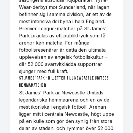
säsongens absoluta höjdpunkter. Tyne-
Wear-derbyt mot Sunderland, när lagen
befinner sig i samma division, är ett av de
mest intensiva derbyna i hela England.
Premier League-matcher på St James'
Park präglas av ett publiktryck som få
arenor kan matcha. För många
fotbollsresenärer är detta den ultimata
upplevelsen av engelsk fotbollskultur –
där 52 000 svartvitklädda supportrar
sjunger med full kraft.
St James' Park – biljetter till Newcastle Uniteds
hemmamatcher
St James' Park är Newcastle Uniteds
legendariska hemmaarena och en av de
mest ikoniska i engelsk fotboll. Arenan
ligger mitt i centrala Newcastle, högt uppe
på en kulle som gör den synlig från stora
delar av staden, och rymmer över 52 000