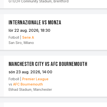
GTECH Community Stadium
,
Brentford
Internazionale vs Monza
lör 22 aug. 2026
, 18:30
Fotboll
|
Serie A
San Siro
,
Milano
Manchester City vs AFC Bournemouth
sön 23 aug. 2026
, 14:00
Fotboll
|
Premier League
vs
AFC Bournemouth
Etihad Stadium
,
Manchester