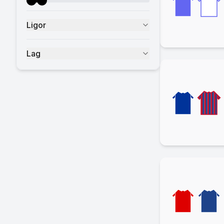
Ligor
Lag