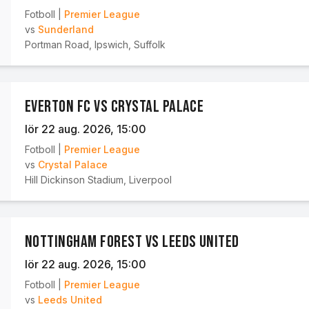
Fotboll
|
Premier League
vs
Sunderland
Portman Road
,
Ipswich, Suffolk
Everton FC vs Crystal Palace
lör 22 aug. 2026
, 15:00
Fotboll
|
Premier League
vs
Crystal Palace
Hill Dickinson Stadium
,
Liverpool
Nottingham Forest vs Leeds United
lör 22 aug. 2026
, 15:00
Fotboll
|
Premier League
vs
Leeds United