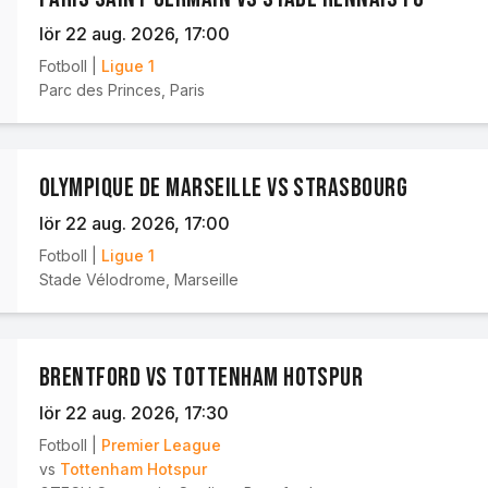
lör 22 aug. 2026
, 17:00
Fotboll
|
Ligue 1
Parc des Princes
,
Paris
Olympique de Marseille vs Strasbourg
lör 22 aug. 2026
, 17:00
Fotboll
|
Ligue 1
Stade Vélodrome
,
Marseille
Brentford vs Tottenham Hotspur
lör 22 aug. 2026
, 17:30
Fotboll
|
Premier League
vs
Tottenham Hotspur