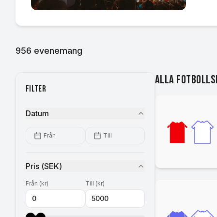
956
evenemang
Alla fotboll
Filter
Datum
Från
Till
Pris
(
SEK
)
Från
(
kr
)
Till
(
kr
)