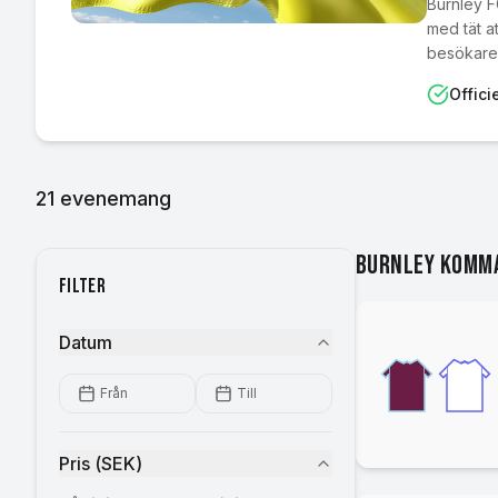
Burnley FC
med tät a
besökare
Officie
21
evenemang
Burnley komm
Filter
Datum
Från
Till
Pris
(
SEK
)