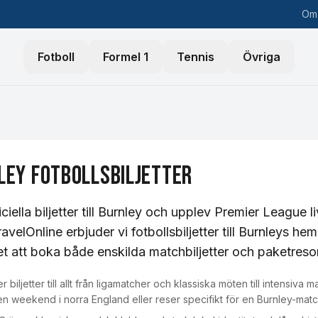
Om
Fotboll
Formel 1
Tennis
Övriga
ley
Fotbollsbiljetter
ciella biljetter till Burnley och upplev Premier League 
ravelOnline erbjuder vi fotbollsbiljetter till Burnleys
et att boka både enskilda matchbiljetter och paketreso
r biljetter till allt från ligamatcher och klassiska möten till intens
en weekend i norra England eller reser specifikt för en Burnley-matc