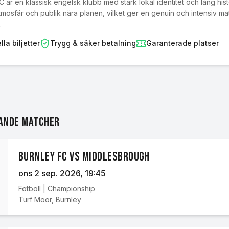
 är en klassisk engelsk klubb med stark lokal identitet och lång histo
tmosfär och publik nära planen, vilket ger en genuin och intensiv
.
lla biljetter
Trygg & säker betalning
Garanterade platser
ande matcher
Burnley FC vs Middlesbrough
ons 2 sep. 2026
, 19:45
Fotboll
|
Championship
Turf Moor
,
Burnley