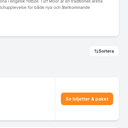
ria i engelsk fotboll. Turf Moor är en traditionell arena
 matchupplevelse för både nya och återkommande
Sortera
Se biljetter & paket