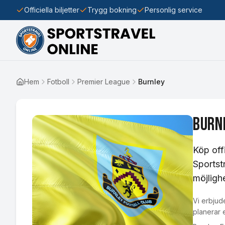
Officiella biljetter
Trygg bokning
Personlig service
Hem
Fotboll
Premier League
Burnley
Burn
Köp offi
Sportst
möjligh
Vi erbjude
planerar 