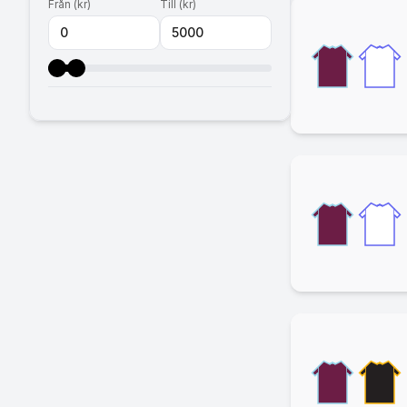
Från
(
kr
)
Till
(
kr
)