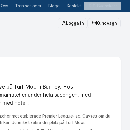
 Oss
Träningsläger
Blogg
Kontakt
🇸🇪
Svenska
Logga in
Kundvagn
live på Turf Moor i Burnley. Hos
 hemmamatcher under hela säsongen, med
r med hotell.
iva matcher mot etablerade Premier League-lag. Oavsett om du
h kan du enkelt säkra din plats på Turf Moor.