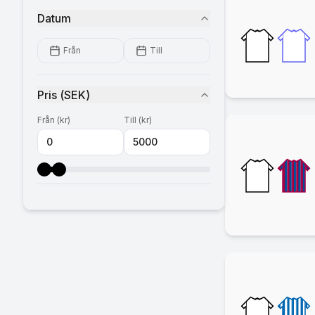
Datum
Från
Till
Pris
(
SEK
)
Från
(
kr
)
Till
(
kr
)