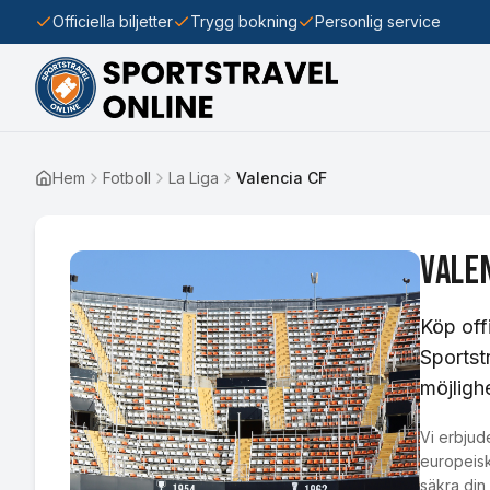
Officiella biljetter
Trygg bokning
Personlig service
Hem
Fotboll
La Liga
Valencia CF
Vale
Köp offi
Sportst
möjligh
Vi erbjude
europeisk
säkra din