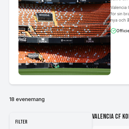
Valencia 
för sin br
nya och 
Officie
18
evenemang
Valencia CF k
Filter