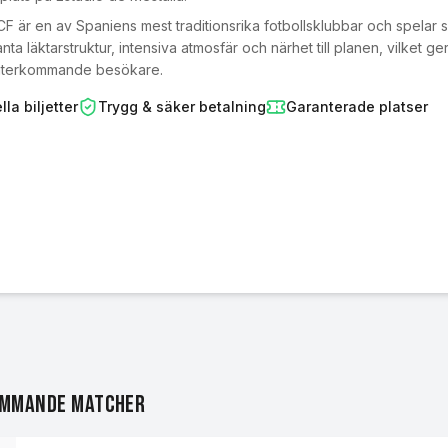
CF är en av Spaniens mest traditionsrika fotbollsklubbar och spelar
anta läktarstruktur, intensiva atmosfär och närhet till planen, vilket
återkommande besökare.
lla biljetter
Trygg & säker betalning
Garanterade platser
ommande matcher