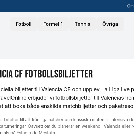
Om
Fotboll
Formel 1
Tennis
Övriga
ncia CF
Fotbollsbiljetter
ciella biljetter till Valencia CF och upplev La Liga live
ravelOnline erbjuder vi fotbollsbiljetter till Valencia
et att boka både enskilda matchbiljetter och paketreso
r biljetter till allt från ligamatcher och klassiska möten till intens
a turneringar. Oavsett om du planerar en weekend i Valencia eller r
 plats på Estadio de Mestalla.