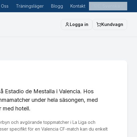
 Oss
Träningsläger
Blogg
Kontakt
🇸🇪
Svenska
Logga in
Kundvagn
 på Estadio de Mestalla i Valencia. Hos
s hemmamatcher under hela säsongen, med
r med hotell.
iva derbyn och avgörande toppmatcher i La Liga och
eser specifikt för en Valencia CF-match kan du enkelt