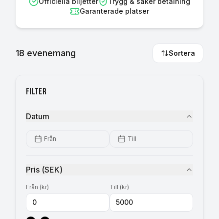
Officiella biljetter
Trygg & säker betalning
Garanterade platser
18
evenemang
Sortera
Filter
Datum
Från
Till
Pris
(
SEK
)
Från
(
kr
)
Till
(
kr
)