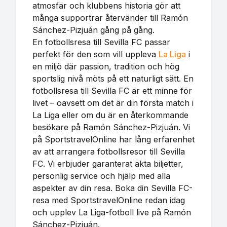
atmosfär och klubbens historia gör att
många supportrar återvänder till Ramón
Sánchez-Pizjuán gång på gång.
En fotbollsresa till Sevilla FC passar
perfekt för den som vill uppleva
La Liga
i
en miljö där passion, tradition och hög
sportslig nivå möts på ett naturligt sätt. En
fotbollsresa till Sevilla FC är ett minne för
livet – oavsett om det är din första match i
La Liga eller om du är en återkommande
besökare på Ramón Sánchez-Pizjuán. Vi
på SportstravelOnline har lång erfarenhet
av att arrangera fotbollsresor till Sevilla
FC. Vi erbjuder garanterat äkta biljetter,
personlig service och hjälp med alla
aspekter av din resa. Boka din Sevilla FC-
resa med SportstravelOnline redan idag
och upplev La Liga-fotboll live på Ramón
Sánchez-Pizjuán.