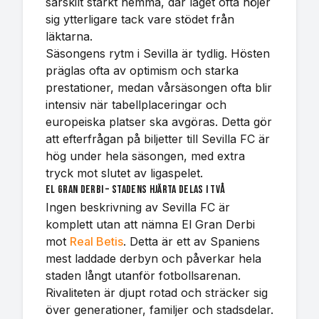
särskilt starkt hemma, där laget ofta höjer
sig ytterligare tack vare stödet från
läktarna.
Säsongens rytm i Sevilla är tydlig. Hösten
präglas ofta av optimism och starka
prestationer, medan vårsäsongen ofta blir
intensiv när tabellplaceringar och
europeiska platser ska avgöras. Detta gör
att efterfrågan på biljetter till Sevilla FC är
hög under hela säsongen, med extra
tryck mot slutet av ligaspelet.
El Gran Derbi – stadens hjärta delas i två
Ingen beskrivning av Sevilla FC är
komplett utan att nämna El Gran Derbi
mot
Real Betis
. Detta är ett av Spaniens
mest laddade derbyn och påverkar hela
staden långt utanför fotbollsarenan.
Rivaliteten är djupt rotad och sträcker sig
över generationer, familjer och stadsdelar.