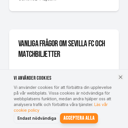
Vanliga frågor om Sevilla FC och
matchbiljetter
Hur bokar man biljetter till Sevilla FC:s
Vi använder cookies
matcher i Sevilla?
Vi använder cookies för att förbättra din upplevelse
Du bokar biljetter till Sevilla FC online via
på vår webbplats. Vissa cookies är nödvändiga för
webbplatsens funktion, medan andra hjälper oss att
SportstravelOnline genom att välja den
analysera trafik och förbättra våra tjänster.
Läs vår
match du vill se och slutföra bokningen.
cookie policy
Vi erbjuder biljetter till samtliga Sevilla
Acceptera alla
Endast nödvändiga
FC:s hemmamatcher på Estadio Ramón