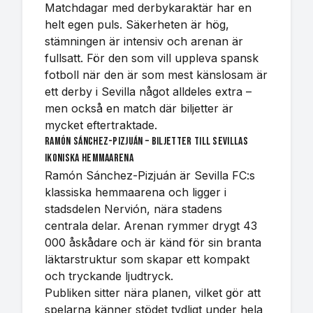
Matchdagar med derbykaraktär har en
helt egen puls. Säkerheten är hög,
stämningen är intensiv och arenan är
fullsatt. För den som vill uppleva spansk
fotboll när den är som mest känslosam är
ett derby i Sevilla något alldeles extra –
men också en match där biljetter är
mycket eftertraktade.
Ramón Sánchez-Pizjuán – biljetter till Sevillas
ikoniska hemmaarena
Ramón Sánchez-Pizjuán är Sevilla FC:s
klassiska hemmaarena och ligger i
stadsdelen Nervión, nära stadens
centrala delar. Arenan rymmer drygt 43
000 åskådare och är känd för sin branta
läktarstruktur som skapar ett kompakt
och tryckande ljudtryck.
Publiken sitter nära planen, vilket gör att
spelarna känner stödet tydligt under hela