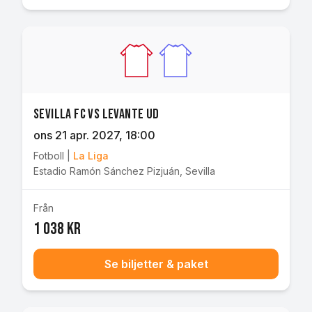
Sevilla FC vs Levante UD
ons 21 apr. 2027
, 18:00
Fotboll
|
La Liga
Estadio Ramón Sánchez Pizjuán
,
Sevilla
Från
1 038 kr
Se biljetter & paket