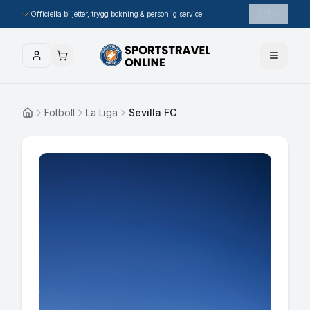
🇸🇪
Officiella biljetter, trygg bokning & personlig service
Fotboll
La Liga
Sevilla FC
Hem