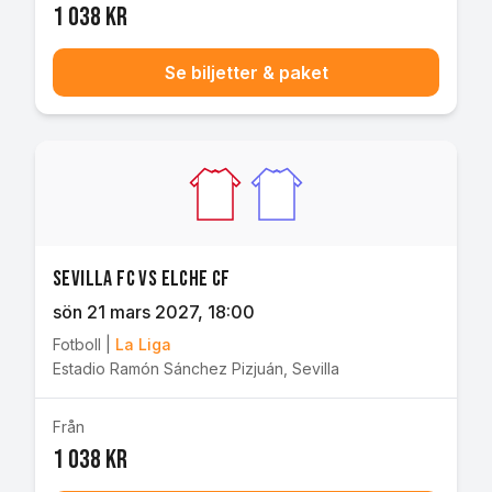
1 038 kr
Se biljetter & paket
Sevilla FC vs Elche CF
sön 21 mars 2027
, 18:00
Fotboll
|
La Liga
Estadio Ramón Sánchez Pizjuán
,
Sevilla
Från
1 038 kr