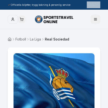
🇸🇪
Officiella biljetter, trygg bokning & personlig service
Fotboll
La Liga
Real Sociedad
Hem