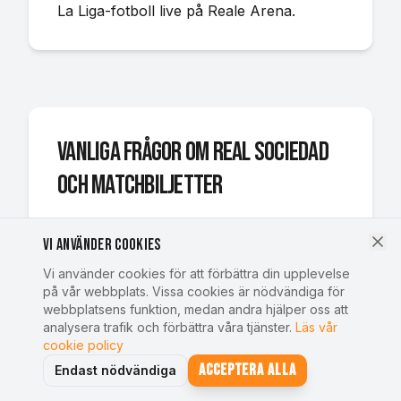
La Liga-fotboll live på Reale Arena.
Vanliga frågor om Real Sociedad
och matchbiljetter
Hur bokar man matchbiljetter till Real
Vi använder cookies
Sociedads hemmamatcher?
Vi använder cookies för att förbättra din upplevelse
på vår webbplats. Vissa cookies är nödvändiga för
Du bokar biljetter till Real Sociedad online
webbplatsens funktion, medan andra hjälper oss att
via SportstravelOnline genom att välja
analysera trafik och förbättra våra tjänster.
Läs vår
cookie policy
den match du vill se och slutföra
Acceptera alla
Endast nödvändiga
bokningen. Vi erbjuder biljetter till samtliga
Real Sociedads hemmamatcher på Reale