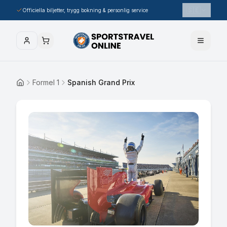
🇸🇪
Officiella biljetter, trygg bokning & personlig service
Formel 1
Spanish Grand Prix
Hem