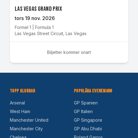
Las Vegas Grand Prix
tors 19 nov. 2026
Formel 1
|
Formula 1
Las Vegas Street Circuit
,
Las Vegas
Biljetter kommer snart
Topp Klubbar
Populära Evenemang
Arsenal
GP Spanien
West Ham
GP Italien
Manchester United
GP Singapore
Manchester City
GP Abu Dhabi
Chelsea
Roland Garros