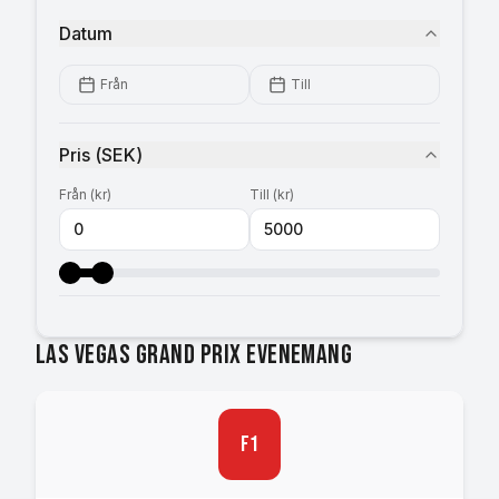
Datum
Från
Till
Pris
(
SEK
)
Från
(
kr
)
Till
(
kr
)
Las Vegas Grand Prix evenemang
F1