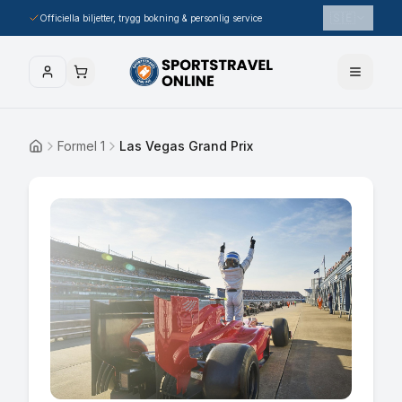
🇸🇪
Officiella biljetter, trygg bokning & personlig service
Formel 1
Las Vegas Grand Prix
Hem