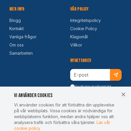
Mer Info
Vår Policy
Blogg
Integritetspolicy
Kontakt
Cookie Policy
Vanliga frågor
Klagomål
Om oss
Villkor
Samarbeten
Nyhetsbrev
Godkänn mailkontakt
Vi använder cookies
Vi använder cookies för att förbättra din upplevelse
på vår webbplats. Vissa cookies är nödvändiga för
webbplatsens funktion, medan andra hjälper oss att
analysera trafik och förbättra våra tjänster.
Läs vår
cookie policy
© 2024 SportstravelOnline. Alla rättigheter förbehållna.