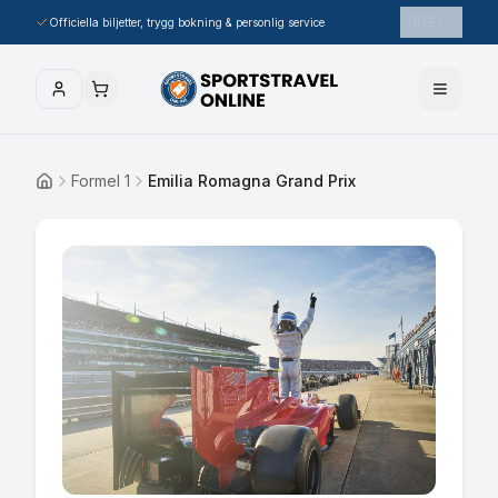
🇸🇪
Officiella biljetter, trygg bokning & personlig service
Formel 1
Emilia Romagna Grand Prix
Hem